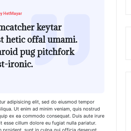
by HetMayar
mcatcher keytar
st hetic offal umami.
aroid pug pitchfork
t-ironic.
ur adipisicing elit, sed do eiusmod tempor
aliqua. Ut enim ad minim veniam, quis nostrud
liquip ex ea commodo consequat. Duis aute irure
t esse cillum dolore eu fugiat nulla pariatur.
proident, sunt in culpa qui officia deserunt