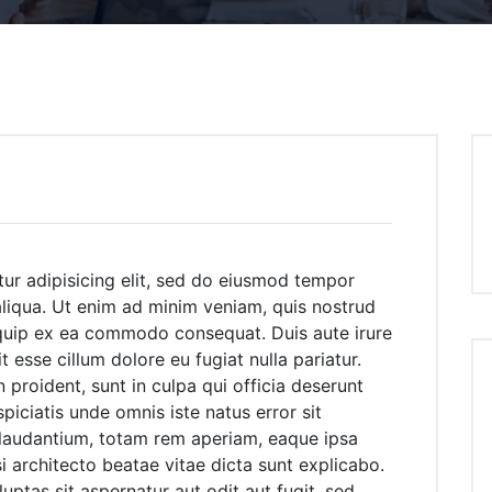
ur adipisicing elit, sed do eiusmod tempor
aliqua. Ut enim ad minim veniam, quis nostrud
liquip ex ea commodo consequat. Duis aute irure
t esse cillum dolore eu fugiat nulla pariatur.
proident, sunt in culpa qui officia deserunt
piciatis unde omnis iste natus error sit
audantium, totam rem aperiam, eaque ipsa
si architecto beatae vitae dicta sunt explicabo.
tas sit aspernatur aut odit aut fugit, sed